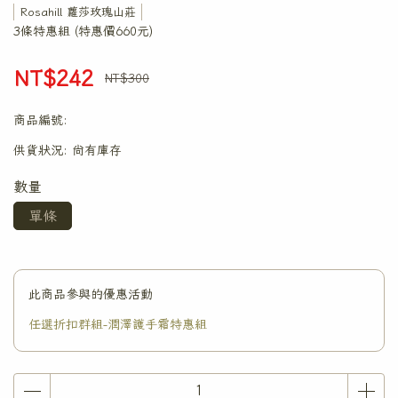
Rosahill 蘿莎玫瑰山莊
3條特惠組 (特惠價660元)
NT$242
NT$300
商品編號:
供貨狀況:
尚有庫存
數量
單條
此商品參與的優惠活動
任選折扣群組-潤澤護手霜特惠組