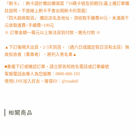
『刷卡』：刷卡請於備註欄填寫『16碼卡號及到期日(最上層訂單備
註說明，不是線上刷卡不會出現刷卡的頁面）
『四大超商取貨』:備註店名及地址，須收取手續費40元，未滿兩千
元收取運費+手續費=190元
※ 訂單金額一萬元以上無法貨到付款，需先付款 ※
▲下訂後隔天出貨，2-3天到貨，（遇六日或國定假日沒有出貨）無
故拒收者（棄單者），將列入黑名單▲
■重複下訂或確認訂單，請立即告知姓名電話或訂單編號
客服電話由專人為您服務：0800-800-193
使用LINE加入好友，搜尋ID：@rosahill
相關商品