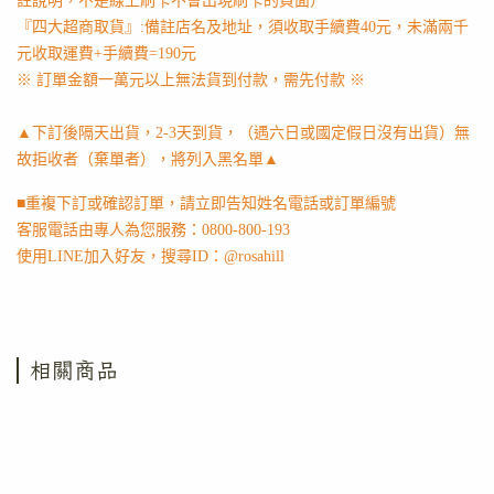
註說明，不是線上刷卡不會出現刷卡的頁面）
『四大超商取貨』:備註店名及地址，須收取手續費40元，未滿兩千
元收取運費+手續費=190元
※ 訂單金額一萬元以上無法貨到付款，需先付款 ※
▲下訂後隔天出貨，2-3天到貨，（遇六日或國定假日沒有出貨）無
故拒收者（棄單者），將列入黑名單▲
■重複下訂或確認訂單，請立即告知姓名電話或訂單編號
客服電話由專人為您服務：0800-800-193
使用LINE加入好友，搜尋ID：@rosahill
相關商品