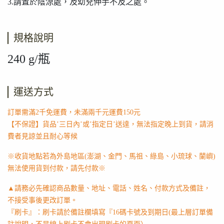
3.請置於陰涼處，及幼兒伸手不及之處。
規格說明
240 g/瓶
運送方式
訂單需滿2千免運費，未滿兩千元運費150元
【不保證】貨品’三日內’或’指定日’送達，無法指定晚上到貨，請消
費者見諒並且耐心等候
※收貨地點若為外島地區(澎湖、金門、馬祖、綠島、小琉球、蘭嶼)
無法使用貨到付款，請先付款※
▲請務必先確認商品數量、地址、電話、姓名、付款方式及備註，
不接受事後更改訂單。
『刷卡』：刷卡請於備註欄填寫『16碼卡號及到期日(最上層訂單備